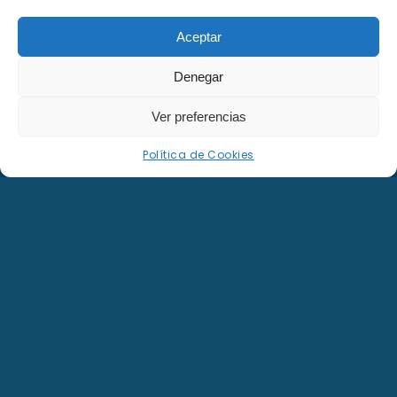
Harry Potter
Rienda suelta a la fantasía con la saga
Aceptar
juvenil por excelencia.
Denegar
Ver preferencias
Política de Cookies